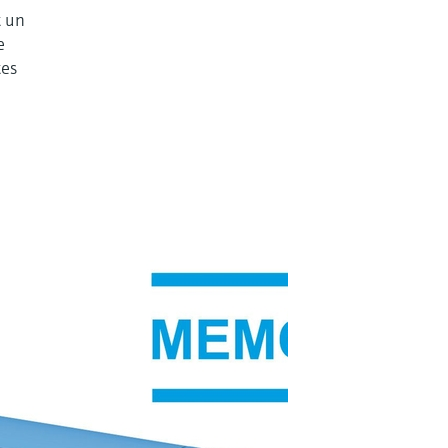
t un
e
tes