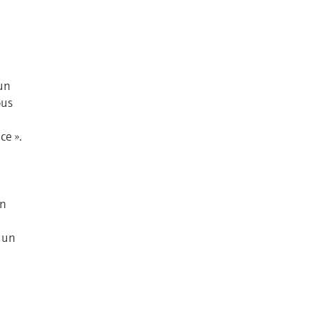
’un
ous
ce ».
un
: un