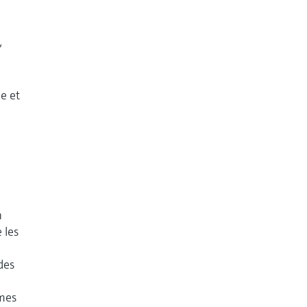
,
e et
n
 les
des
êmes