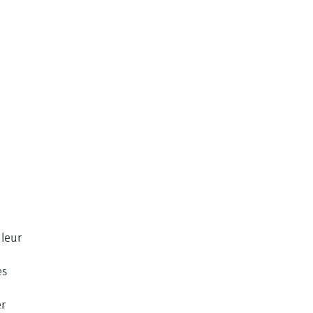
 leur
es
er