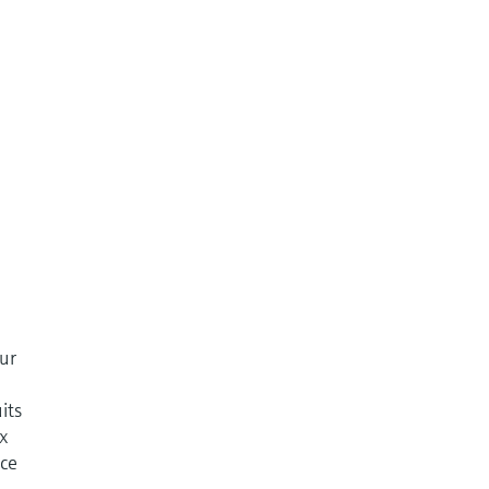
eur
its
ux
nce