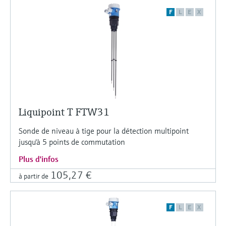
F
L
E
X
Liquipoint T FTW31
Sonde de niveau à tige pour la détection multipoint
jusqu'à 5 points de commutation
Plus d'infos
105,27 €
à partir de
F
L
E
X