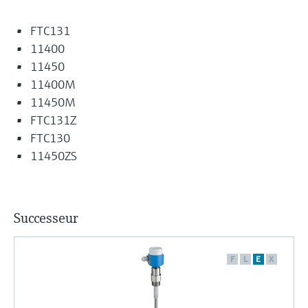
FTC131
11400
11450
11400M
11450M
FTC131Z
FTC130
11450ZS
Successeur
F
L
E
X