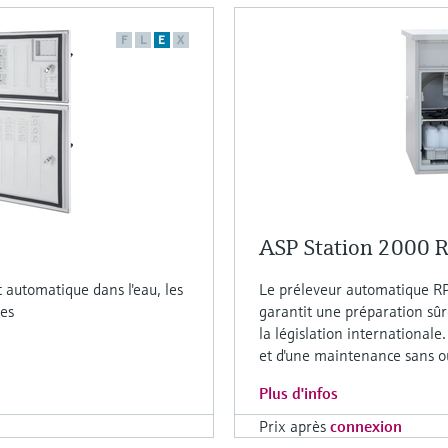
F
L
E
X
ASP Station 2000 
 automatique dans l'eau, les
Le préleveur automatique 
les
garantit une préparation sûr
la législation international
et d'une maintenance sans ou
Plus d'infos
Prix après
connexion