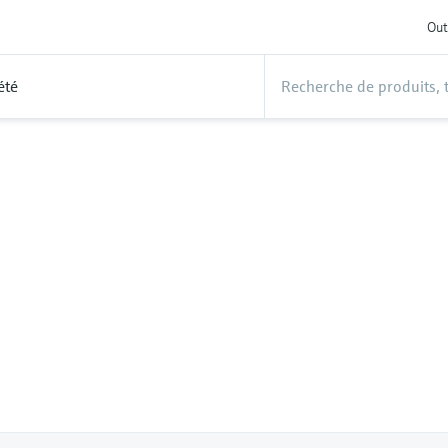
Out
été