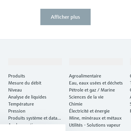
Afficher plus
Produits et services
Industries
Produits
Agroalimentaire
Mesure du débit
Eau, eaux usées et déchets
Niveau
Pétrole et gaz / Marine
Analyse de liquides
Sciences de la vie
Température
Chimie
Pression
Électricité et énergie
Produits système et data
Mine, minéraux et métaux
managers
Analyse optique
Utilités - Solutions vapeur