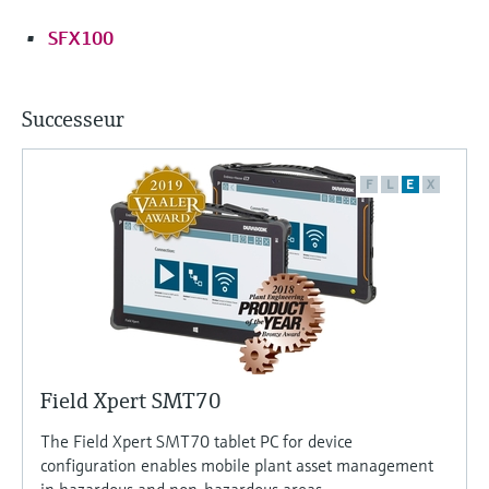
SFX100
Successeur
F
L
E
X
Field Xpert SMT70
The Field Xpert SMT70 tablet PC for device
configuration enables mobile plant asset management
in hazardous and non-hazardous areas.