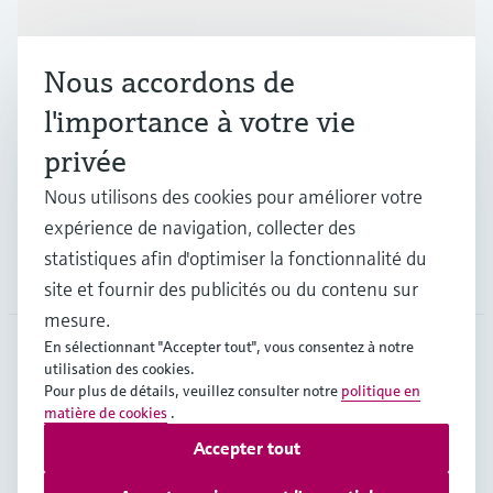
Produits et services
Nous accordons de
Industries
l'importance à votre vie
privée
Support
Nous utilisons des cookies pour améliorer votre
expérience de navigation, collecter des
statistiques afin d'optimiser la fonctionnalité du
Société
site et fournir des publicités ou du contenu sur
mesure.
En sélectionnant "Accepter tout", vous consentez à notre
utilisation des cookies.
BEL
•
Français
Pour plus de détails, veuillez consulter notre
politique en
matière de cookies
.
Accepter tout
Copyright © Endress+Hauser Group Services AG
Mentions légales
Conditions d'utilisation