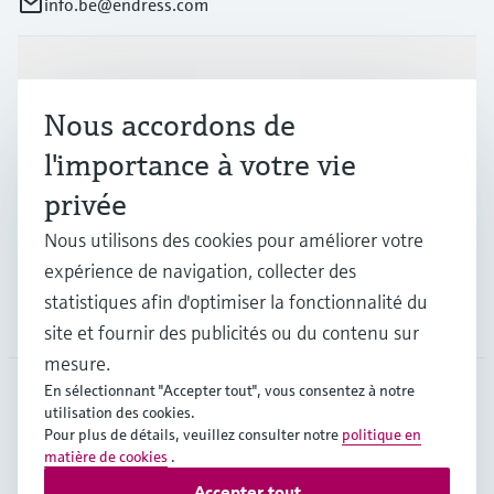
info.be@endress.com
Produits et services
Nous accordons de
Industries
l'importance à votre vie
privée
Support
Nous utilisons des cookies pour améliorer votre
expérience de navigation, collecter des
statistiques afin d'optimiser la fonctionnalité du
Société
site et fournir des publicités ou du contenu sur
mesure.
En sélectionnant "Accepter tout", vous consentez à notre
utilisation des cookies.
BEL
•
Français
Pour plus de détails, veuillez consulter notre
politique en
matière de cookies
.
Accepter tout