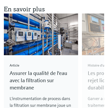
En savoir plus
Article
Histoire d'un 
Assurer la qualité de l'eau
Les prog
avec la filtration sur
rejet liq
membrane
durabilit
L'instrumentation de process dans
Garver a ré
la filtration sur membrane joue un
traitement 