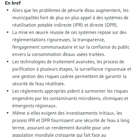
En bref
Analyseurs de dureté, fer, etc.
l'application
décisionnels
Alors que les problèmes de pénurie d'eau augmentent, les
Mesure du niveau par barrière à
municipalités font de plus en plus appel à des systèmes de
Device Viewer
micro-ondes
Photomètres de process
réutilisation potable indirecte (IPR) et directe (DPR).
Trouver des informations et de la
La mise en œuvre réussie de ces systèmes repose sur des
documentation spécifiques à un produit
Mesure du niveau par la pression
Mesure par transmission de micro-
réglementations rigoureuses, la transparence,
ondes
l'engagement communautaire et sur la confiance du public
Recherche de pièces détachées
Voir tous
envers la consommation d'eaux usées traitées.
Trouvez la bonne pièce de rechange en
Technologie Memosens
tapant la racine/le code du produit et
Les technologies de traitement avancées, les process de
accédez aux données spécifiques, vues
purification à plusieurs étapes, la surveillance rigoureuse et
éclatées et notices de montage des appareils
une gestion des risques cadrée permettent de garantir la
Voir tous
pour un remplacement/réparation rapide.
sécurité de l'eau réutilisée.
Les règlements appropriés aident à surmonter les risques
engendrés par les contaminants microbiens, chimiques et
émergents régionaux.
Même si elles exigent des investissements initiaux, les
process IPR et DPR fournissent une sécurité de l'eau à long
terme, assurant un rendement durable pour une
population mondiale croissante qui fait face au