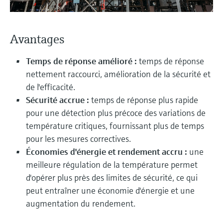
Analyseurs de dureté, fer, etc.
l'application
décisionnels
Mesure du niveau par barrière à
Device Viewer
micro-ondes
Photomètres de process
Avantages
Trouver des informations et de la
documentation spécifiques à un produit
Mesure du niveau par la pression
Mesure par transmission de micro-
Temps de réponse amélioré :
temps de réponse
ondes
nettement raccourci, amélioration de la sécurité et
Recherche de pièces détachées
Voir tous
de l'efficacité.
Trouvez la bonne pièce de rechange en
Technologie Memosens
Sécurité accrue :
temps de réponse plus rapide
tapant la racine/le code du produit et
accédez aux données spécifiques, vues
pour une détection plus précoce des variations de
éclatées et notices de montage des appareils
Voir tous
température critiques, fournissant plus de temps
pour un remplacement/réparation rapide.
pour les mesures correctives.
Économies d'énergie et rendement accru :
une
meilleure régulation de la température permet
d'opérer plus près des limites de sécurité, ce qui
peut entraîner une économie d'énergie et une
augmentation du rendement.